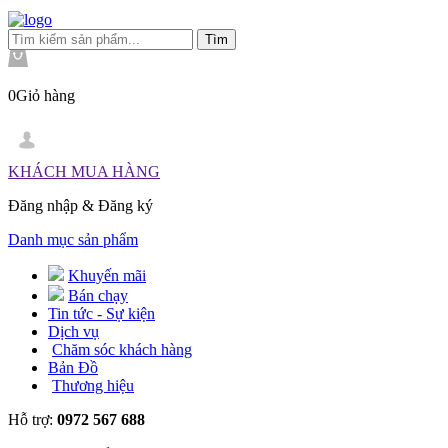
0
Giỏ hàng
KHÁCH MUA HÀNG
Đăng nhập
&
Đăng ký
Danh mục sản phẩm
Khuyến mãi
Bán chạy
Tin tức - Sự kiện
Dịch vụ
Chăm sóc khách hàng
Bản Đồ
Thương hiệu
Hỗ trợ:
0972 567 688