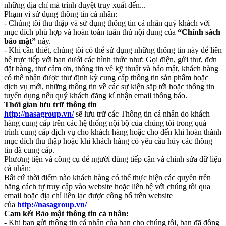
những địa chỉ mà trình duyệt truy xuất đến...
Phạm vi sử dụng thông tin cá nhân:
- Chúng tôi thu thập và sử dụng thông tin cá nhân quý khách với
mục đích phù hợp và hoàn toàn tuân thủ nội dung của
“Chính sách
bảo mật”
này.
- Khi cần thiết, chúng tôi có thể sử dụng những thông tin này để liên
hệ trực tiếp với bạn dưới các hình thức như: Gọi điện, gửi thư, đơn
đặt hàng, thư cảm ơn, thông tin về kỹ thuật và bảo mật, khách hàng
có thể nhận được thư định kỳ cung cấp thông tin sản phẩm hoặc
dịch vụ mới, những thông tin về các sự kiện sắp tới hoặc thông tin
tuyển dụng nếu quý khách đăng kí nhận email thông báo.
Thời gian lưu trữ thông tin
http://nasagroup.vn/
sẽ lưu trữ các Thông tin cá nhân do khách
hàng cung cấp trên các hệ thống nội bộ của chúng tôi trong quá
trình cung cấp dịch vụ cho khách hàng hoặc cho đến khi hoàn thành
mục đích thu thập hoặc khi khách hàng có yêu cầu hủy các thông
tin đã cung cấp.
Phương tiện và công cụ để người dùng tiếp cận và chỉnh sửa dữ liệu
cá nhân:
Bất cứ thời điểm nào khách hàng có thể thực hiện các quyền trên
bằng cách tự truy cập vào website hoặc liên hệ với chúng tôi qua
email hoặc địa chỉ liên lạc được công bố trên website
của
http://nasagroup.vn/
Cam kết Bảo mật thông tin cá nhân:
- Khi bạn gửi thông tin cá nhân của bạn cho chúng tôi, bạn đã đồng