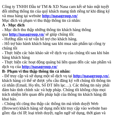
Công ty TNHH Đầu tư TM & XD Nasa cam kết sẽ bảo mật tuyệt
đối những thông tin của quý khách mang tính riêng tư khi đăng ký
và mua hàng tại website
http://nasagroup.vn/
Mục đích và phạm vi thu thập thông tin cá nhân:
A - Mục đích
- Mục đich thu thập những thông tin khách hàng thông
qua
http://nasagroup.vn/
sẽ giúp chúng tôi:
- Hướng dẫn và tư vấn hỗ trợ cho khách hàng.
- Hỗ trợ bảo hành khách hàng sau khi mua sản phẩm tại công ty
chúng tôi
- Thực hiện các bản khảo sát về dịch vụ của chúng tôi sau khi bán
hàng khách hàng
- Thực hiện các hoạt động quảng bá liên quan đến các sản phẩm và
dịch vụ của
http://nasagroup.vn/
B- Phạm vi thu thập thông tin cá nhân:
- Để truy cập và sử dụng một số dịch vụ tại
http://nasagroup.vn/
,
khách hàng có thể sẽ được yêu cầu đăng ký với chúng tôi thông tin
cá nhân (Email, Họ tên, Số ĐT liên lạc…). Các thông tin này phải
đảm bảo tính chính xác và hợp pháp. Chúng tôi không chịu mọi
trách nhiệm liên quan đến pháp luật của thông tin khách hàng đã
khai báo.
- Chúng tôi cũng thu thập các thông tin mà trình duyệt Web
(Browser) khách hàng sử dụng mỗi khi truy cập vào website bao
gồm: địa chỉ IP, loại trình duyệt, ngôn ngữ sử dụng, thời gian và