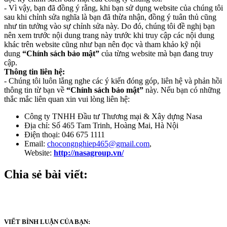
- Vì vậy, bạn đã đồng ý rằng, khi bạn sử dụng website của chúng tôi
sau khi chỉnh sửa nghĩa là bạn đã thừa nhận, đồng ý tuân thủ cũng
như tin tưởng vào sự chỉnh sửa này. Do đó, chúng tôi đề nghị bạn
nên xem trước nội dung trang này trước khi truy cập các nội dung
khác trên website cũng như bạn nên đọc và tham khảo kỹ nội
dung
“Chính sách bảo mật”
của từng website mà bạn đang truy
cập.
Thông tin liên hệ:
- Chúng tôi luôn lắng nghe các ý kiến đóng góp, liên hệ và phản hồi
thông tin từ bạn về
“Chính sách bảo mật”
này. Nếu bạn có những
thắc mắc liên quan xin vui lòng liên hệ:
Công ty TNHH Đầu tư Thương mại & Xây dựng Nasa
Địa chỉ: Số 465 Tam Trinh, Hoàng Mai, Hà Nội
Điện thoại: 046 675 1111
Email:
chocongnghiep465@gmail.com
,
Website:
http://nasagroup.vn/
Chia sẻ bài viết:
VIẾT BÌNH LUẬN CỦA BẠN: