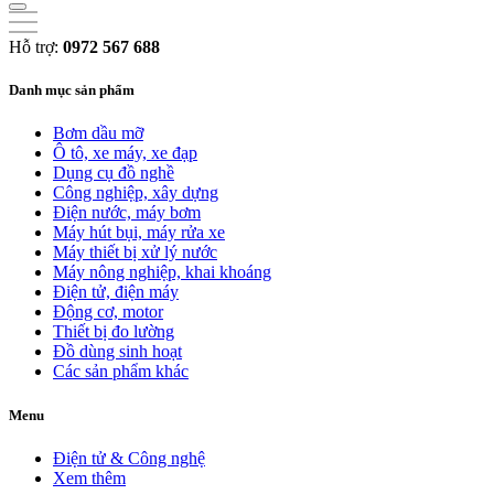
Hỗ trợ:
0972 567 688
Danh mục sản phẩm
Bơm dầu mỡ
Ô tô, xe máy, xe đạp
Dụng cụ đồ nghề
Công nghiệp, xây dựng
Điện nước, máy bơm
Máy hút bụi, máy rửa xe
Máy thiết bị xử lý nước
Máy nông nghiệp, khai khoáng
Điện tử, điện máy
Động cơ, motor
Thiết bị đo lường
Đồ dùng sinh hoạt
Các sản phẩm khác
Menu
Điện tử & Công nghệ
Xem thêm