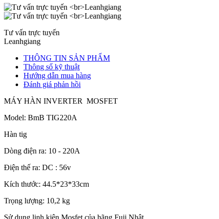
Tư vấn trực tuyến
Leanhgiang
THÔNG TIN SẢN PHẨM
Thông số kỹ thuật
Hướng dẫn mua hàng
Đánh giá phản hồi
MÁY HÀN INVERTER MOSFET
Model: BmB TIG220A
Hàn tig
Dòng điện ra: 10 - 220A
Điện thế ra: DC : 56v
Kích thước: 44.5*23*33cm
Trọng lượng: 10,2 kg
Sử dụng linh kiện Mosfet của hãng Fuji Nhật