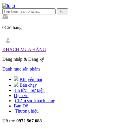
0
Giỏ hàng
KHÁCH MUA HÀNG
Đăng nhập
&
Đăng ký
Danh mục sản phẩm
Khuyến mãi
Bán chạy
Tin tức - Sự kiện
Dịch vụ
Chăm sóc khách hàng
Bản Đồ
Thương hiệu
Hỗ trợ:
0972 567 688