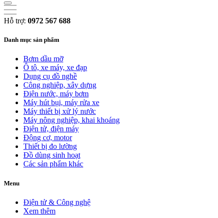
Hỗ trợ:
0972 567 688
Danh mục sản phẩm
Bơm dầu mỡ
Ô tô, xe máy, xe đạp
Dụng cụ đồ nghề
Công nghiệp, xây dựng
Điện nước, máy bơm
Máy hút bụi, máy rửa xe
Máy thiết bị xử lý nước
Máy nông nghiệp, khai khoáng
Điện tử, điện máy
Động cơ, motor
Thiết bị đo lường
Đồ dùng sinh hoạt
Các sản phẩm khác
Menu
Điện tử & Công nghệ
Xem thêm