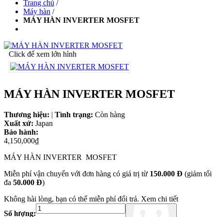
Trang chủ
/
Máy hàn
/
MÁY HÀN INVERTER MOSFET
Click để xem lớn hình
MÁY HÀN INVERTER MOSFET
Thương hiệu:
|
Tình trạng:
Còn hàng
Xuất xứ:
Japan
Bảo hành:
4,150,000₫
MÁY HÀN INVERTER MOSFET
Miễn phí vận chuyển với đơn hàng có giá trị từ
150.000 Đ
(giảm tối
đa
50.000 Đ
)
Không hài lòng, bạn có thể miễn phí đổi trả.
Xem chi tiết
Số lượng: