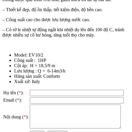
– Thiết kế đẹp, độ ồn thấp, tiết kiệm điện, độ bền cao.
– Công suất cao cho được lưu lượng nước cao.
– Có rờ le nhiệt tự động ngắt khi nhiệt đọ lên đến 100 độ C, tránh
được nhiều sự cố hư hỏng, tăng tuổi thọ cho máy.
Model: EV10/2
Công suất : 1HP
Cột áp: H = 18,5/9 m
Lưu lượng : Q = 6-14m3/h
Hãng sản xuất: Conforto
Xuất xứ: Italy
Họ tên (
*
):
Email (
*
):
Nội dung (
*
):