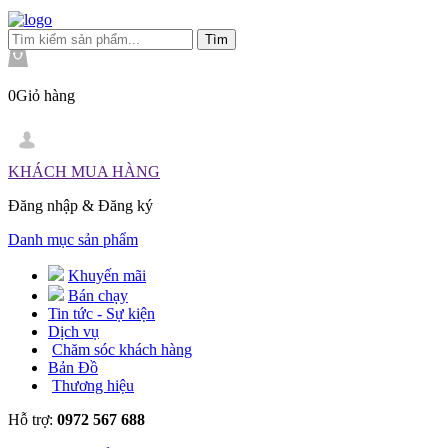
0
Giỏ hàng
KHÁCH MUA HÀNG
Đăng nhập
&
Đăng ký
Danh mục sản phẩm
Khuyến mãi
Bán chạy
Tin tức - Sự kiện
Dịch vụ
Chăm sóc khách hàng
Bản Đồ
Thương hiệu
Hỗ trợ:
0972 567 688