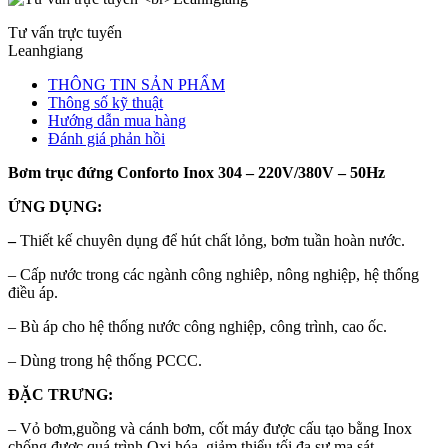
Tư vấn trực tuyến
Leanhgiang
THÔNG TIN SẢN PHẨM
Thông số kỹ thuật
Hướng dẫn mua hàng
Đánh giá phản hồi
Bơm trục đứng Conforto Inox 304 – 220V/380V – 50Hz
ỨNG DỤNG:
–
Thiết kế chuyên dụng để hút chất lỏng, bơm tuần hoàn nước.
– Cấp nước trong các ngành công nghiêp, nông nghiệp, hệ thống
điều áp.
– Bù áp cho hệ thống nước công nghiệp, công trình, cao ốc.
– Dùng trong hệ thống PCCC.
ĐẶC TRƯNG:
– Vỏ bơm,guồng và cánh bơm, cốt máy được cấu tạo bằng Inox
chống được quá trình Oxi hóa, giảm thiểu tối đa sự ma sát.