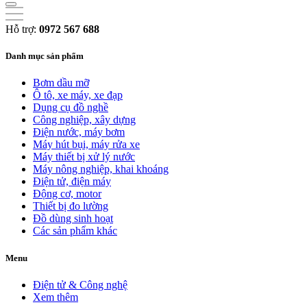
Hỗ trợ:
0972 567 688
Danh mục sản phẩm
Bơm dầu mỡ
Ô tô, xe máy, xe đạp
Dụng cụ đồ nghề
Công nghiệp, xây dựng
Điện nước, máy bơm
Máy hút bụi, máy rửa xe
Máy thiết bị xử lý nước
Máy nông nghiệp, khai khoáng
Điện tử, điện máy
Động cơ, motor
Thiết bị đo lường
Đồ dùng sinh hoạt
Các sản phẩm khác
Menu
Điện tử & Công nghệ
Xem thêm