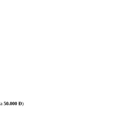
đa
50.000 Đ
)