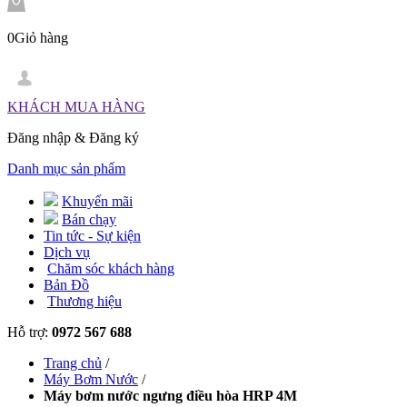
0
Giỏ hàng
KHÁCH MUA HÀNG
Đăng nhập
&
Đăng ký
Danh mục sản phẩm
Khuyến mãi
Bán chạy
Tin tức - Sự kiện
Dịch vụ
Chăm sóc khách hàng
Bản Đồ
Thương hiệu
Hỗ trợ:
0972 567 688
Trang chủ
/
Máy Bơm Nước
/
Máy bơm nước ngưng điều hòa HRP 4M