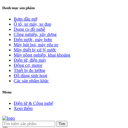
Danh mục sản phẩm
Bơm dầu mỡ
Ô tô, xe máy, xe đạp
Dụng cụ đồ nghề
Công nghiệp, xây dựng
Điện nước, máy bơm
Máy hút bụi, máy rửa xe
Máy thiết bị xử lý nước
Máy nông nghiệp, khai khoáng
Điện tử, điện máy
Động cơ, motor
Thiết bị đo lường
Đồ dùng sinh hoạt
Các sản phẩm khác
Menu
Điện tử & Công nghệ
Xem thêm