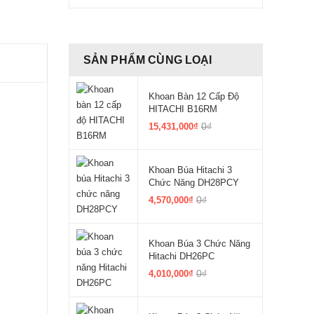
SẢN PHẨM CÙNG LOẠI
Khoan Bàn 12 Cấp Độ
HITACHI B16RM
0₫
15,431,000₫
Khoan Búa Hitachi 3
Chức Năng DH28PCY
0₫
4,570,000₫
Khoan Búa 3 Chức Năng
Hitachi DH26PC
0₫
4,010,000₫