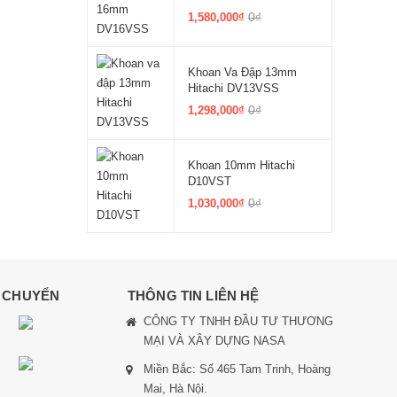
0₫
1,580,000₫
Khoan Va Đập 13mm
Hitachi DV13VSS
0₫
1,298,000₫
Khoan 10mm Hitachi
D10VST
0₫
1,030,000₫
N CHUYỂN
THÔNG TIN LIÊN HỆ
CÔNG TY TNHH ĐẦU TƯ THƯƠNG
MẠI VÀ XÂY DỰNG NASA
Miền Bắc: Số 465 Tam Trinh, Hoàng
Mai, Hà Nội.