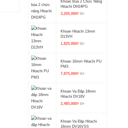
Khoan Búa 2 Chức Năng
Hitachi DH24PG
0₫
3,205,000₫
Khoan Hitachi 13mm
D13VH
0₫
1,825,000₫
Khoan 16mm Hitachi PU
PM3
0₫
7,875,000₫
Khoan Va Đập 18mm
Hitachi DV18V
0₫
2,485,000₫
Khoan Va Đập Hitachi
16mm DV16VSS