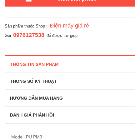
Điện máy giá rẻ
Sản phẩm thuộc Shop :
0976127538
Gọi
để được trợ giúp
THÔNG TIN SẢN PHẨM
THÔNG SỐ KỸ THUẬT
HƯỚNG DẪN MUA HÀNG
ĐÁNH GIÁ PHẢN HỒI
Model: PU PM3