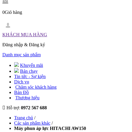
0
Giỏ hàng
KHÁCH MUA HÀNG
Đăng nhập
&
Đăng ký
Danh mục sản phẩm
Khuyến mãi
Bán chạy
Tin tức - Sự kiện
Dịch vụ
Chăm sóc khách hàng
Bản Đồ
Thương hiệu
Hỗ trợ:
0972 567 688
Trang chủ
/
Các sản phẩm khác
/
Máy phun áp lực HITACHI AW150