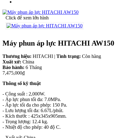
Click để xem lớn hình
Máy phun áp lực HITACHI AW150
Thương hiệu:
HITACHI
|
Tình trạng:
Còn hàng
Xuất xứ:
China
Bảo hành:
6 Tháng
7,475,000₫
Thông số kỹ thuật
- Công suất : 2,000W.
- Áp lực phun tối đa: 7.0MPa.
- Áp lực tối đa cho phép: 150 Pa.
- Lưu lượng tối đa: 6.67L/phút.
- Kích thước : 425x345x905mm.
- Trọng lượng: 12.4 kg.
- Nhiệt độ cho phép: 40 độ C.
- Xuất xứ: China