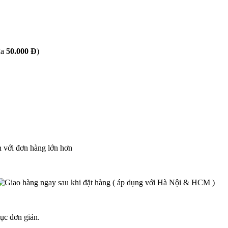
đa
50.000 Đ
)