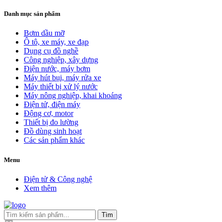
Danh mục sản phẩm
Bơm dầu mỡ
Ô tô, xe máy, xe đạp
Dụng cụ đồ nghề
Công nghiệp, xây dựng
Điện nước, máy bơm
Máy hút bụi, máy rửa xe
Máy thiết bị xử lý nước
Máy nông nghiệp, khai khoáng
Điện tử, điện máy
Động cơ, motor
Thiết bị đo lường
Đồ dùng sinh hoạt
Các sản phẩm khác
Menu
Điện tử & Công nghệ
Xem thêm