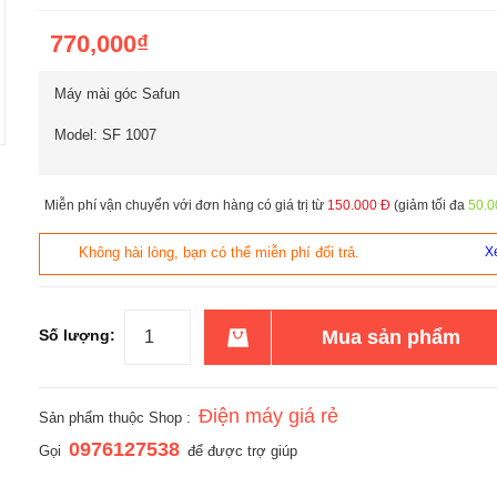
770,000₫
Máy mài góc Safun
Model: SF 1007
Miễn phí vận chuyển với đơn hàng có giá trị từ
150.000 Đ
(giảm tối đa
50.0
Không hài lòng, bạn có thể miễn phí đổi trả.
Xe
Số lượng:
Mua sản phẩm
Điện máy giá rẻ
Sản phẩm thuộc Shop :
0976127538
Gọi
để được trợ giúp