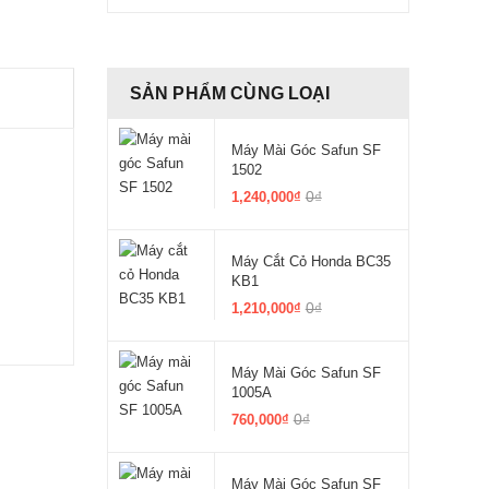
SẢN PHẨM CÙNG LOẠI
Máy Mài Góc Safun SF
1502
0₫
1,240,000₫
Máy Cắt Cỏ Honda BC35
KB1
0₫
1,210,000₫
Máy Mài Góc Safun SF
1005A
0₫
760,000₫
Máy Mài Góc Safun SF