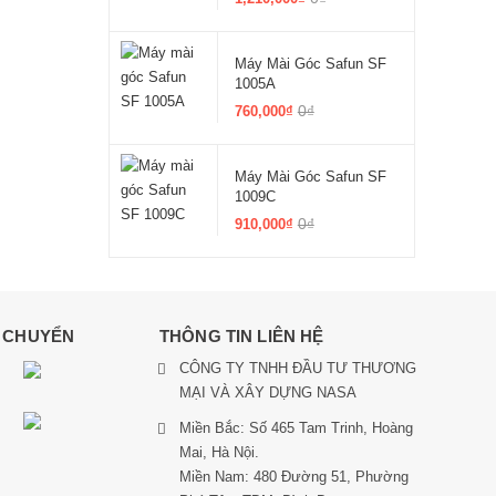
Máy Mài Góc Safun SF
1005A
0₫
760,000₫
Máy Mài Góc Safun SF
1009C
0₫
910,000₫
N CHUYỂN
THÔNG TIN LIÊN HỆ
CÔNG TY TNHH ĐẦU TƯ THƯƠNG
MẠI VÀ XÂY DỰNG NASA
Miền Bắc: Số 465 Tam Trinh, Hoàng
Mai, Hà Nội.
Miền Nam: 480 Đường 51, Phường