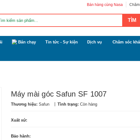
Bán hàng cùng Nasa
Chăm 
ãi
Bán chạy
Tin tức - Sự kiện
Dịch vụ
Chăm sóc khá
Máy mài góc Safun SF 1007
|
Thương hiệu:
Safun
Tình trạng:
Còn hàng
Xuất xứ:
Bảo hành: