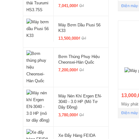
0₫
7,041,000₫
Điện máy 
Máy Bơm Dầu Piusi 56
K33
0₫
13,500,000₫
Bơm Thùng Phuy Hiệu
Cheonsei-Hàn Quốc
0₫
7,200,000₫
13,000,
Máy Nén Khí Ergen EN-
3040 - 3.0 HP (mô Tơ
Máy phá
Dây Đồng)
Điện máy 
0₫
3,780,000₫
Xe Đẩy Hàng FEIDA