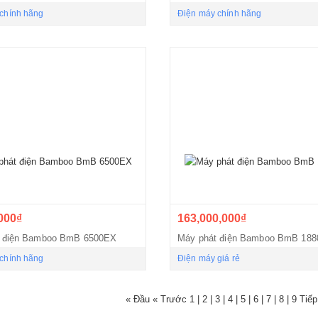
chính hãng
Điện máy chính hãng
000₫
163,000,000₫
t điện Bamboo BmB 6500EX
Máy phát điện Bamboo BmB 18
chính hãng
Điện máy giá rẻ
« Đầu
« Trước
1
|
2
|
3
|
4
|
5
|
6
|
7
|
8
|
9
Tiế