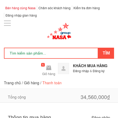
Bán hàng cùng Nasa
Chăm sóc khách hàng
Kiểm tra đơn hàng
Đăng nhập gian hàng
1
KHÁCH MUA HÀNG
Đăng nhập
&
Đăng ký
Giỏ hàng
Trang chủ
/
Giỏ hàng
/
Thanh toán
1
34,560,000₫
34,560,000₫
Tổng cộng
Thông tin mua hàng
Đăng nhập