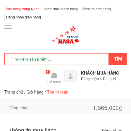
Bán hàng cùng Nasa
Chăm sóc khách hàng
Kiểm tra đơn hàng
Đăng nhập gian hàng
1
KHÁCH MUA HÀNG
Đăng nhập
&
Đăng ký
Giỏ hàng
Trang chủ
/
Giỏ hàng
/
Thanh toán
1
1,965,000₫
1,965,000₫
Tổng cộng
Thông tin mua hàng
Đăng nhập