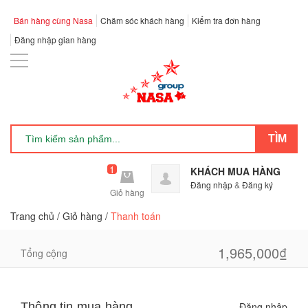
Bán hàng cùng Nasa
Chăm sóc khách hàng
Kiểm tra đơn hàng
Đăng nhập gian hàng
1
KHÁCH MUA HÀNG
Đăng nhập
&
Đăng ký
Giỏ hàng
Trang chủ
/
Giỏ hàng
/
Thanh toán
1
1,965,000₫
1,965,000₫
Tổng cộng
Thông tin mua hàng
Đăng nhập